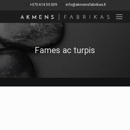
+370 614 35 039
info@akmensfabrikas.lt
Fames ac turpis